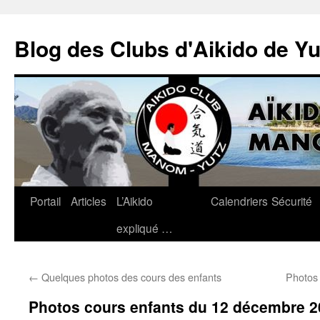
Blog des Clubs d'Aikido de Y
Portail
Articles
L’Aikido
Calendriers
Sécurité
Aller
expliqué …
au
contenu
←
Quelques photos des cours des enfants
Photos
Photos cours enfants du 12 décembre 2