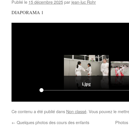
Publié le
15 décembre 2025
par
jean-luc Rohr
DIAPORAMA 1
i.jpg
Ce contenu a été publié dans
Non classé
. Vous pouvez le mettr
←
Quelques photos des cours des enfants
Photos