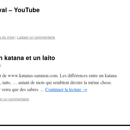
eval – YouTube
s du mois
|
Laisser un commentaire
n katana et un Iaito
g
rtir de www.katanas-samurai.com. Les différences entre un katana
n, iaito, … autant de mots qui semblent décrire la même chose.
y verra que des sabres …
Continuer la lecture
→
er un commentaire