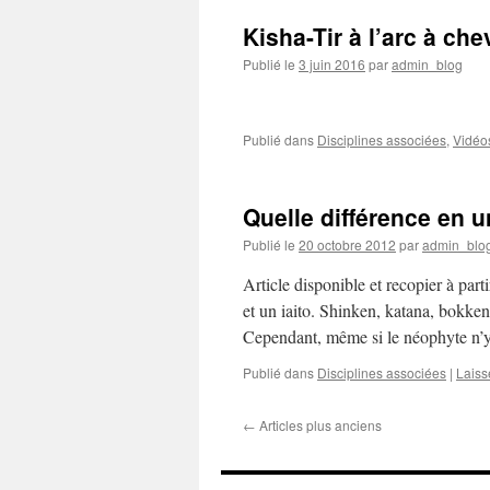
Kisha-Tir à l’arc à ch
Publié le
3 juin 2016
par
admin_blog
Publié dans
Disciplines associées
,
Vidéo
Quelle différence en u
Publié le
20 octobre 2012
par
admin_blo
Article disponible et recopier à pa
et un iaito. Shinken, katana, bokke
Cependant, même si le néophyte n’
Publié dans
Disciplines associées
|
Laiss
←
Articles plus anciens