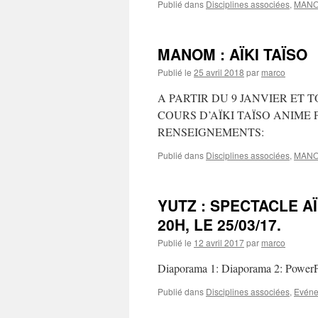
Publié dans
Disciplines associées
,
MAN
MANOM : AÏKI TAÏSO
Publié le
25 avril 2018
par
marco
A PARTIR DU 9 JANVIER ET 
COURS D’AÏKI TAÏSO ANIME 
RENSEIGNEMENTS:
Publié dans
Disciplines associées
,
MAN
YUTZ : SPECTACLE A
20H, LE 25/03/17.
Publié le
12 avril 2017
par
marco
Diaporama 1: Diaporama 2: PowerPoi
Publié dans
Disciplines associées
,
Evéne