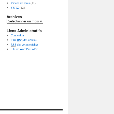
Vidéos du mois
(11)
YUTZ
(124)
Archives
A
r
Liens Administratifs
c
h
Connexion
i
Flux
RSS
des articles
v
RSS
des commentaires
e
Site de WordPress-FR
s