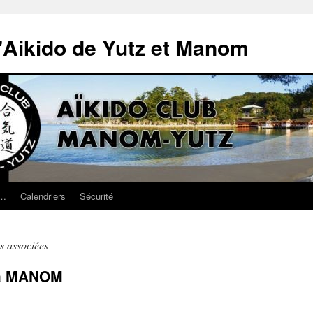
'Aikido de Yutz et Manom
 …
Calendriers
Sécurité
s associées
 à MANOM