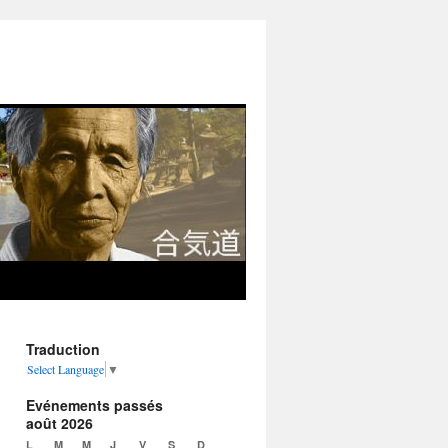
Traduction
Select Language
▼
Evénements passés
août 2026
L
M
M
J
V
S
D