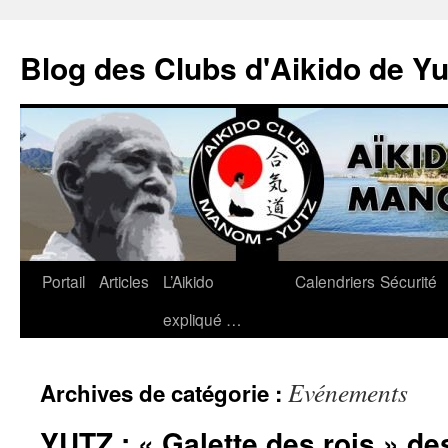
Blog des Clubs d'Aikido de Y
Portail
Articles
L’Aikido
Calendriers
Sécurité
Aller
expliqué …
au
contenu
Evénements
Archives de catégorie :
YUTZ : « Galette des rois » de