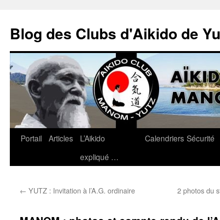
Blog des Clubs d'Aikido de Y
Portail
Articles
L’Aikido
Calendriers
Sécurité
Aller
expliqué …
au
contenu
←
YUTZ : Invitation à l’A.G. ordinaire
2 photos du 