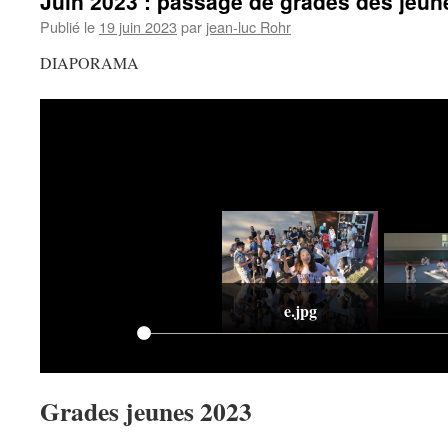
Juin 2023 : passage de grades des jeun
Publié le
19 juin 2023
par
jean-luc Rohr
DIAPORAMA
e.jpg
Grades jeunes 2023