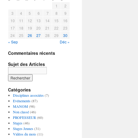
1
2
3
4
5
6
7
8
9
10
11
12
13
14
15
16
17
18
19
20
21
22
23
24
25
26
27
28
29
30
« Sep
Déc »
Commentaires récents
Sujet des Articles
Catégories
Disciplines associées
(7)
Evénements
(87)
MANOM
(98)
Non classé
(46)
PROFESSEUR
(60)
Stages
(46)
Stages Jeunes
(31)
Vidéos du mois
(11)