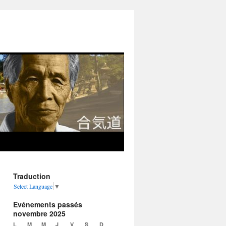
Traduction
Select Language
▼
Evénements passés
novembre 2025
L
M
M
J
V
S
D