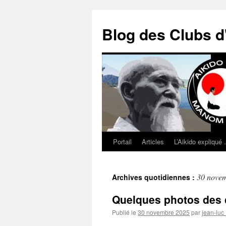
Blog des Clubs d
Portail
Articles
L’Aikido expliqué
Aller
au
30 nove
Archives quotidiennes :
contenu
Quelques photos des 
Publié le
30 novembre 2025
par
jean-luc